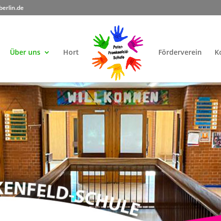
berlin.de
Über uns
Hort
Förderverein
K