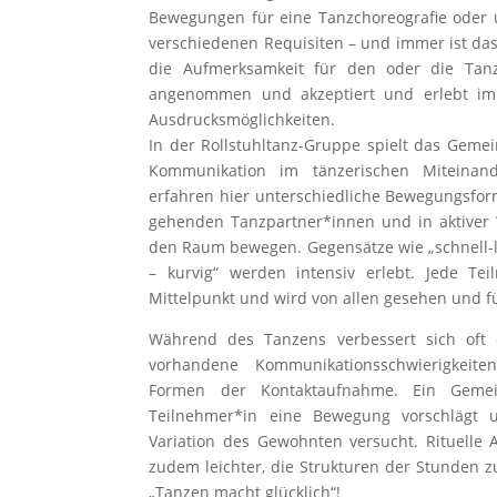
Bewegungen für eine Tanzchoreografie oder
verschiedenen Requisiten – und immer ist da
die Aufmerksamkeit für den oder die Tanzp
angenommen und akzeptiert und erlebt im 
Ausdrucksmöglichkeiten.
In der Rollstuhltanz-Gruppe spielt das Gemei
Kommunikation im tänzerischen Miteinand
erfahren hier unterschiedliche Bewegungsfo
gehenden Tanzpartner*innen und in aktiver W
den Raum bewegen. Gegensätze wie „schnell-l
– kurvig“ werden intensiv erlebt. Jede Te
Mittelpunkt und wird von allen gesehen und fü
Während des Tanzens verbessert sich oft
vorhandene Kommunikationsschwierigkeite
Formen der Kontaktaufnahme. Ein Gemein
Teilnehmer*in eine Bewegung vorschlägt
Variation des Gewohnten versucht. Rituelle
zudem leichter, die Strukturen der Stunden z
„Tanzen macht glücklich“!