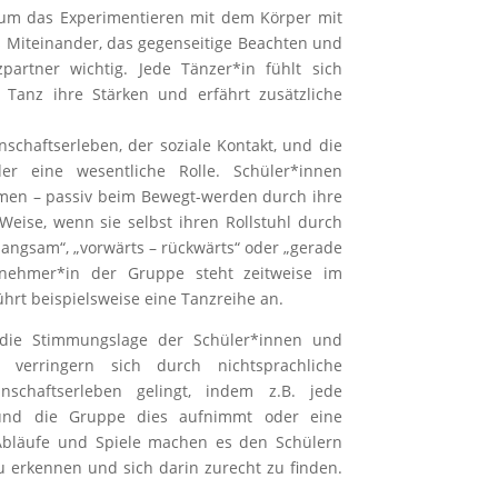
 um das Experimentieren mit dem Körper mit
s Miteinander, das gegenseitige Beachten und
artner wichtig. Jede Tänzer*in fühlt sich
Tanz ihre Stärken und erfährt zusätzliche
nschaftserleben, der soziale Kontakt, und die
er eine wesentliche Rolle. Schüler*innen
rmen – passiv beim Bewegt-werden durch ihre
eise, wenn sie selbst ihren Rollstuhl durch
angsam“, „vorwärts – rückwärts“ oder „gerade
ilnehmer*in der Gruppe steht zeitweise im
hrt beispielsweise eine Tanzreihe an.
 die Stimmungslage der Schüler*innen und
n verringern sich durch nichtsprachliche
schaftserleben gelingt, indem z.B. jede
 und die Gruppe dies aufnimmt oder eine
 Abläufe und Spiele machen es den Schülern
u erkennen und sich darin zurecht zu finden.