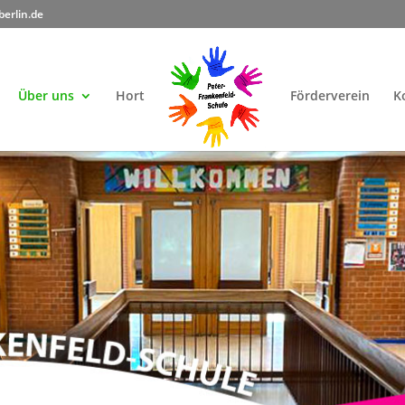
berlin.de
Über uns
Hort
Förderverein
K